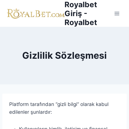
Royalbet
Skip
to
Giriş -
content
Royalbet
Gizlilik Sözleşmesi
Platform tarafından “gizli bilgi” olarak kabul
edilenler şunlardır: