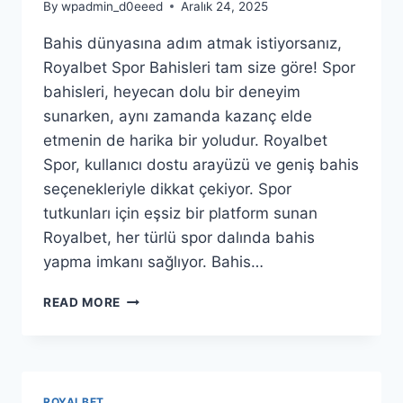
By
wpadmin_d0eeed
Aralık 24, 2025
Bahis dünyasına adım atmak istiyorsanız,
Royalbet Spor Bahisleri tam size göre! Spor
bahisleri, heyecan dolu bir deneyim
sunarken, aynı zamanda kazanç elde
etmenin de harika bir yoludur. Royalbet
Spor, kullanıcı dostu arayüzü ve geniş bahis
seçenekleriyle dikkat çekiyor. Spor
tutkunları için eşsiz bir platform sunan
Royalbet, her türlü spor dalında bahis
yapma imkanı sağlıyor. Bahis…
ROYALBET
READ MORE
SPOR
BAHISLERI
ILE
HEYECANI
YAŞA
ROYALBET