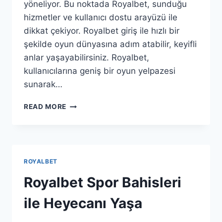
yöneliyor. Bu noktada Royalbet, sunduğu
hizmetler ve kullanıcı dostu arayüzü ile
dikkat çekiyor. Royalbet giriş ile hızlı bir
şekilde oyun dünyasına adım atabilir, keyifli
anlar yaşayabilirsiniz. Royalbet,
kullanıcılarına geniş bir oyun yelpazesi
sunarak…
ROYALBET
READ MORE
GIRIŞ
ILE
HIZLA
OYUN
DÜNYASINA
ROYALBET
Royalbet Spor Bahisleri
ile Heyecanı Yaşa