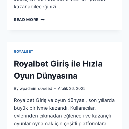
kazanabileceğinizi…
ROYALBET
READ MORE
BLACKJACK
STRATEJILERI
ILE
KAZAN
ROYALBET
Royalbet Giriş ile Hızla
Oyun Dünyasına
By
wpadmin_d0eeed
Aralık 26, 2025
Royalbet Giriş ve oyun dünyası, son yıllarda
büyük bir ivme kazandı. Kullanıcılar,
evlerinden çıkmadan eğlenceli ve kazançlı
oyunlar oynamak için çeşitli platformlara