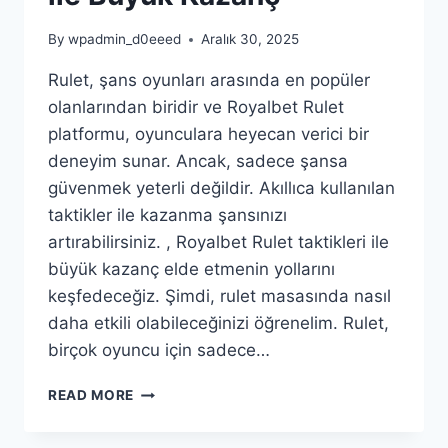
By
wpadmin_d0eeed
Aralık 30, 2025
Rulet, şans oyunları arasında en popüler
olanlarından biridir ve Royalbet Rulet
platformu, oyunculara heyecan verici bir
deneyim sunar. Ancak, sadece şansa
güvenmek yeterli değildir. Akıllıca kullanılan
taktikler ile kazanma şansınızı
artırabilirsiniz. , Royalbet Rulet taktikleri ile
büyük kazanç elde etmenin yollarını
keşfedeceğiz. Şimdi, rulet masasında nasıl
daha etkili olabileceğinizi öğrenelim. Rulet,
birçok oyuncu için sadece…
ROYALBET
READ MORE
RULET
TAKTIKLERI