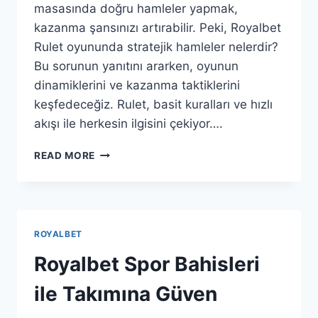
masasında doğru hamleler yapmak,
kazanma şansınızı artırabilir. Peki, Royalbet
Rulet oyununda stratejik hamleler nelerdir?
Bu sorunun yanıtını ararken, oyunun
dinamiklerini ve kazanma taktiklerini
keşfedeceğiz. Rulet, basit kuralları ve hızlı
akışı ile herkesin ilgisini çekiyor….
ROYALBET
READ MORE
RULET
OYUNUNDA
STRATEJIK
HAMLELER
ROYALBET
Royalbet Spor Bahisleri
ile Takımına Güven