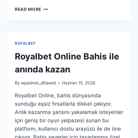
ROYALBET
READ MORE
GIRIŞ
ILE
AVANTAJLI
FIRSATLARI
KEŞFET
ROYALBET
Royalbet Online Bahis ile
anında kazan
By
wpadmin_d0eeed
Haziran 15, 2026
Royalbet Online, bahis dünyasında
sunduğu eşsiz fırsatlarla dikkat çekiyor.
Anlık kazanma şansını yakalamak isteyenler
için geniş bir oyun yelpazesi sunan bu
platform, kullanıcı dostu arayüzü ile de öne
çıkıyor. Bahis severler için tasarlanmış özel