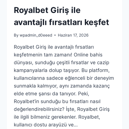
Royalbet Giriş ile
avantajlı fırsatları keşfet
By
wpadmin_d0eeed
Haziran 17, 2026
Royalbet Giriş ile avantajlı fırsatları
keşfetmenin tam zamanı! Online bahis
dünyası, sunduğu çeşitli fırsatlar ve cazip
kampanyalarla dolup taşıyor. Bu platform,
kullanıcılarına sadece eğlenceli bir deneyim
sunmakla kalmıyor, aynı zamanda kazanç
elde etme şansı da tanıyor. Peki,
Royalbet’in sunduğu bu fırsatları nasıl
değerlendirebilirsiniz? İşte, Royalbet Giriş
ile ilgili bilmeniz gerekenler. Royalbet,
kullanıcı dostu arayüzü ve…