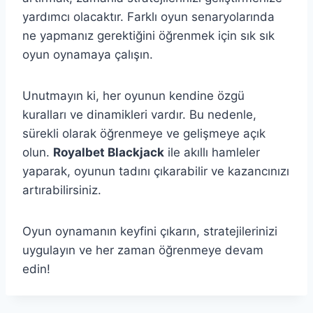
yardımcı olacaktır. Farklı oyun senaryolarında
ne yapmanız gerektiğini öğrenmek için sık sık
oyun oynamaya çalışın.
Unutmayın ki, her oyunun kendine özgü
kuralları ve dinamikleri vardır. Bu nedenle,
sürekli olarak öğrenmeye ve gelişmeye açık
olun.
Royalbet Blackjack
ile akıllı hamleler
yaparak, oyunun tadını çıkarabilir ve kazancınızı
artırabilirsiniz.
Oyun oynamanın keyfini çıkarın, stratejilerinizi
uygulayın ve her zaman öğrenmeye devam
edin!