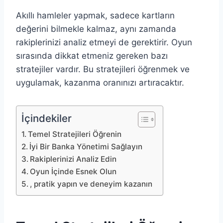
Akıllı hamleler yapmak, sadece kartların
değerini bilmekle kalmaz, aynı zamanda
rakiplerinizi analiz etmeyi de gerektirir. Oyun
sırasında dikkat etmeniz gereken bazı
stratejiler vardır. Bu stratejileri öğrenmek ve
uygulamak, kazanma oranınızı artıracaktır.
İçindekiler
Temel Stratejileri Öğrenin
İyi Bir Banka Yönetimi Sağlayın
Rakiplerinizi Analiz Edin
Oyun İçinde Esnek Olun
, pratik yapın ve deneyim kazanın