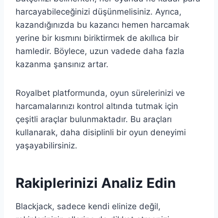
harcayabileceğinizi düşünmelisiniz. Ayrıca,
kazandığınızda bu kazancı hemen harcamak
yerine bir kısmını biriktirmek de akıllıca bir
hamledir. Böylece, uzun vadede daha fazla
kazanma şansınız artar.
Royalbet platformunda, oyun sürelerinizi ve
harcamalarınızı kontrol altında tutmak için
çeşitli araçlar bulunmaktadır. Bu araçları
kullanarak, daha disiplinli bir oyun deneyimi
yaşayabilirsiniz.
Rakiplerinizi Analiz Edin
Blackjack, sadece kendi elinize değil,