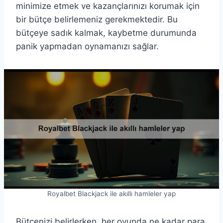
minimize etmek ve kazançlarınızı korumak için
bir bütçe belirlemeniz gerekmektedir. Bu
bütçeye sadık kalmak, kaybetme durumunda
panik yapmadan oynamanızı sağlar.
Royalbet Blackjack ile akıllı hamleler yap
Bütçenizi belirlerken, her oyunda ne kadar para