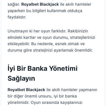
sağlar.
Royalbet Blackjack
ile akıllı hamleler
yaparken bu bilgileri kullanmak oldukça
faydalıdır.
Unutmayın ki her oyun farklıdır. Rakibinizin
elindeki kartlar ve oyun durumu, stratejilerinizi
etkileyebilir. Bu nedenle, esnek olmak ve
duruma göre stratejinizi ayarlamak önemlidir.
İyi Bir Banka Yönetimi
Sağlayın
Royalbet Blackjack
ile akıllı hamleler yapmanın
bir diğer önemli unsuru, iyi bir banka
yönetimidir. Oyun sırasında kayıplarınızı