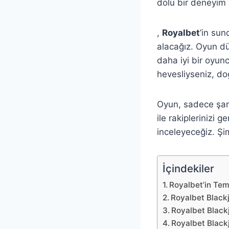
dolu bir deneyim
,
Royalbet
’in sun
alacağız. Oyun dü
daha iyi bir oyun
hevesliyseniz, do
Oyun, sadece şans
ile rakiplerinizi 
inceleyeceğiz. Şi
İçindekiler
Royalbet’in Teme
Royalbet Blackj
Royalbet Blackj
Royalbet Black