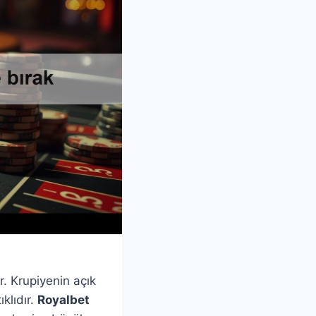
r. Krupiyenin açık
klıdır.
Royalbet