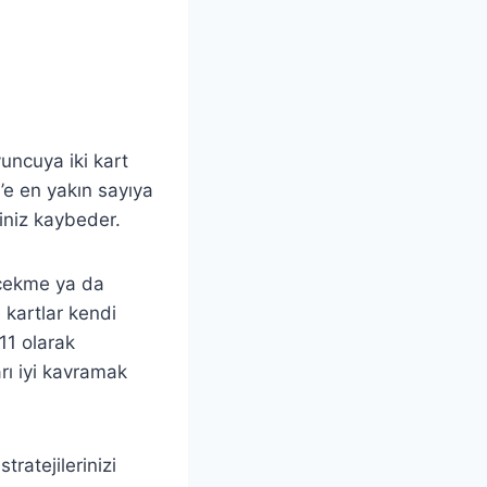
uncuya iki kart
1’e en yakın sayıya
liniz kaybeder.
t çekme ya da
n kartlar kendi
11 olarak
arı iyi kavramak
ratejilerinizi