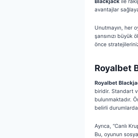
Blackjack
ile rak
avantajlar sağlaya
Unutmayın, her oy
şansınızı büyük ö
önce stratejileri
Royalbet B
Royalbet Blackj
biridir. Standart 
bulunmaktadır. Örn
belirli durumlarda
Ayrıca, “Canlı Kr
Bu, oyunun sosyal