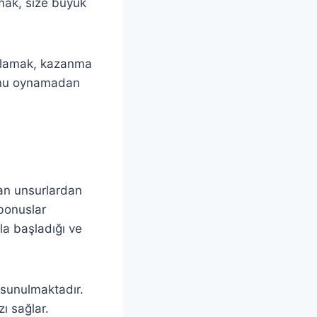
lmak, size büyük
gulamak, kazanma
nu oynamadan
ran unsurlardan
 bonuslar
la başladığı ve
 sunulmaktadır.
ı sağlar.