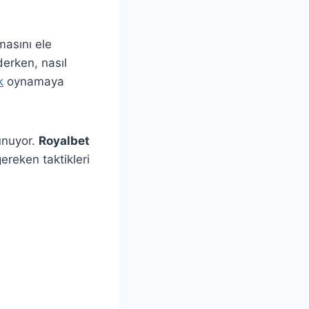
rmasını ele
erken, nasıl
k
oynamaya
unuyor.
Royalbet
ereken taktikleri