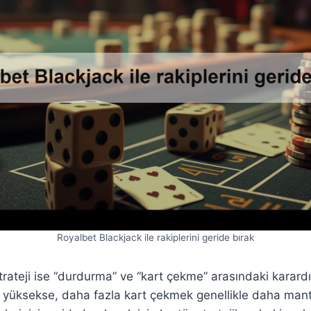
Royalbet Blackjack ile rakiplerini geride bırak
trateji ise “durdurma” ve “kart çekme” arasındaki karardı
 yüksekse, daha fazla kart çekmek genellikle daha mantı