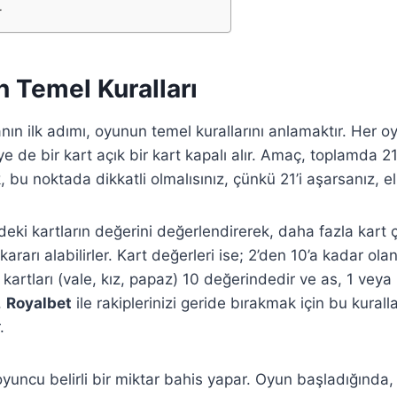
r
n Temel Kuralları
n ilk adımı, oyunun temel kurallarını anlamaktır. Her oy
iye de bir kart açık bir kart kapalı alır. Amaç, toplamda 2
 bu noktada dikkatli olmalısınız, çünkü 21’i aşarsanız, e
ndeki kartların değerini değerlendirerek, daha fazla kar
kararı alabilirler. Kart değerleri ise; 2’den 10’a kadar ola
kartları (vale, kız, papaz) 10 değerindedir ve as, 1 veya 
.
Royalbet
ile rakiplerinizi geride bırakmak için bu kurall
.
yuncu belirli bir miktar bahis yapar. Oyun başladığında, st