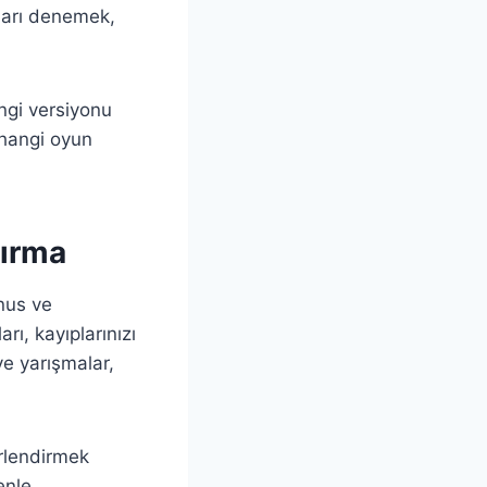
nları denemek,
angi versiyonu
, hangi oyun
tırma
onus ve
rı, kayıplarınızı
ve yarışmalar,
erlendirmek
enle