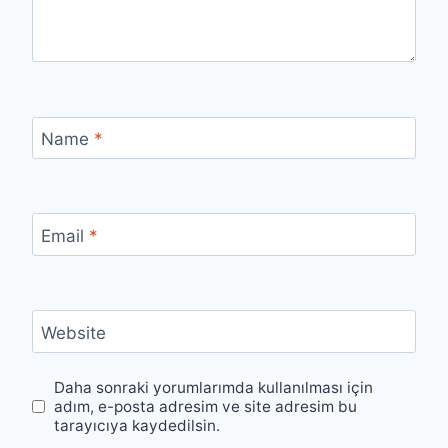
Name
*
Email
*
Website
Daha sonraki yorumlarımda kullanılması için
adım, e-posta adresim ve site adresim bu
tarayıcıya kaydedilsin.