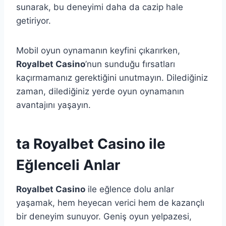
sunarak, bu deneyimi daha da cazip hale
getiriyor.
Mobil oyun oynamanın keyfini çıkarırken,
Royalbet Casino
’nun sunduğu fırsatları
kaçırmamanız gerektiğini unutmayın. Dilediğiniz
zaman, dilediğiniz yerde oyun oynamanın
avantajını yaşayın.
ta Royalbet Casino ile
Eğlenceli Anlar
Royalbet Casino
ile eğlence dolu anlar
yaşamak, hem heyecan verici hem de kazançlı
bir deneyim sunuyor. Geniş oyun yelpazesi,