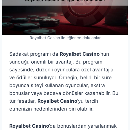
Royalbet Casino ile eğlence dolu anlar
Sadakat programı da
Royalbet Casino
’nun
sunduğu önemli bir avantaj. Bu program
sayesinde, düzenli oyunculara özel avantajlar
ve ödüller sunuluyor. Örneğin, belirli bir süre
boyunca siteyi kullanan oyuncular, ekstra
bonuslar veya bedava dönüşler kazanabilir. Bu
tür fırsatlar,
Royalbet Casino
’yu tercih
etmenizin nedenlerinden biri olabilir.
Royalbet Casino
’da bonuslardan yararlanmak