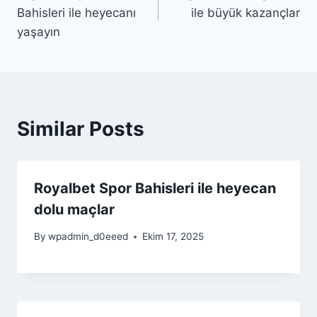
gezinmesi
Bahisleri ile heyecanı
ile büyük kazançlar
yaşayın
Similar Posts
Royalbet Spor Bahisleri ile heyecan
dolu maçlar
By
wpadmin_d0eeed
Ekim 17, 2025