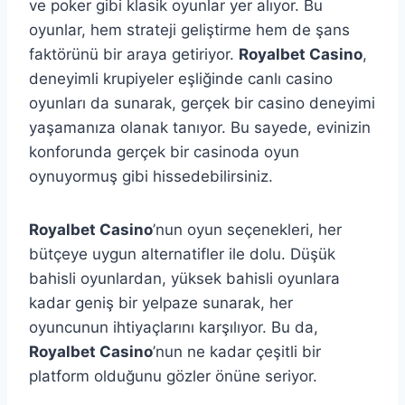
ve poker gibi klasik oyunlar yer alıyor. Bu
oyunlar, hem strateji geliştirme hem de şans
faktörünü bir araya getiriyor.
Royalbet Casino
,
deneyimli krupiyeler eşliğinde canlı casino
oyunları da sunarak, gerçek bir casino deneyimi
yaşamanıza olanak tanıyor. Bu sayede, evinizin
konforunda gerçek bir casinoda oyun
oynuyormuş gibi hissedebilirsiniz.
Royalbet Casino
’nun oyun seçenekleri, her
bütçeye uygun alternatifler ile dolu. Düşük
bahisli oyunlardan, yüksek bahisli oyunlara
kadar geniş bir yelpaze sunarak, her
oyuncunun ihtiyaçlarını karşılıyor. Bu da,
Royalbet Casino
’nun ne kadar çeşitli bir
platform olduğunu gözler önüne seriyor.