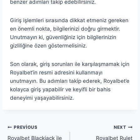
benzer adımları takip edebilirsiniz.
Giriş işlemleri sırasında dikkat etmeniz gereken
en önemli nokta, bilgilerinizi doğru girmektir.
Unutmayın ki, güvenliğiniz için bilgilerinizin
gizliliğine özen göstermelisiniz.
Son olarak, giriş sorunları ile karşılaşmamak için
Royalbet’in resmi adresini kullanmayı
unutmayın. Bu adımları takip ederek, Royalbet’e
kolayca giriş yapabilir ve keyifli bir bahis
deneyimi yaşayabilirsiniz.
Yazı
PREVIOUS
NEXT
Royalbet Blackjack ile
Royalbet Rulet