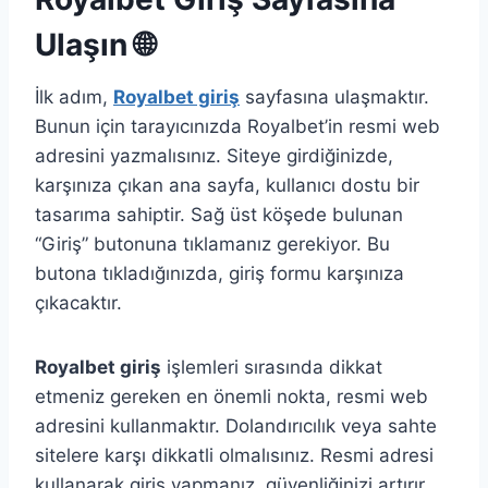
Ulaşın 🌐
İlk adım,
Royalbet giriş
sayfasına ulaşmaktır.
Bunun için tarayıcınızda Royalbet’in resmi web
adresini yazmalısınız. Siteye girdiğinizde,
karşınıza çıkan ana sayfa, kullanıcı dostu bir
tasarıma sahiptir. Sağ üst köşede bulunan
“Giriş” butonuna tıklamanız gerekiyor. Bu
butona tıkladığınızda, giriş formu karşınıza
çıkacaktır.
Royalbet giriş
işlemleri sırasında dikkat
etmeniz gereken en önemli nokta, resmi web
adresini kullanmaktır. Dolandırıcılık veya sahte
sitelere karşı dikkatli olmalısınız. Resmi adresi
kullanarak giriş yapmanız, güvenliğinizi artırır.