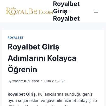
Royalbet
Skip
to
Giriş -
content
Royalbet
ROYALBET
Royalbet Giriş
Adımlarını Kolayca
Öğrenin
By
wpadmin_d0eeed
Ekim 29, 2025
Royalbet Giriş
, kullanıcılarına sunduğu geniş
oyun seçenekleri ve güvenilir hizmet anlayışı ile