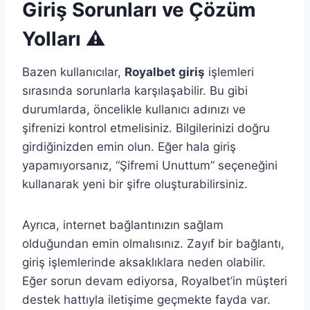
Giriş Sorunları ve Çözüm
Yolları ⚠️
Bazen kullanıcılar,
Royalbet giriş
işlemleri
sırasında sorunlarla karşılaşabilir. Bu gibi
durumlarda, öncelikle kullanıcı adınızı ve
şifrenizi kontrol etmelisiniz. Bilgilerinizi doğru
girdiğinizden emin olun. Eğer hala giriş
yapamıyorsanız, “Şifremi Unuttum” seçeneğini
kullanarak yeni bir şifre oluşturabilirsiniz.
Ayrıca, internet bağlantınızın sağlam
olduğundan emin olmalısınız. Zayıf bir bağlantı,
giriş işlemlerinde aksaklıklara neden olabilir.
Eğer sorun devam ediyorsa, Royalbet’in müşteri
destek hattıyla iletişime geçmekte fayda var.