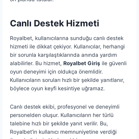
Canlı Destek Hizmeti
Royalbet, kullanıcılarına sunduğu canlı destek
hizmeti ile dikkat çekiyor. Kullanıcılar, herhangi
bir sorunla karşılaştıklarında anında yardım
alabilirler. Bu hizmet,
Royalbet Giriş
ile güvenli
oyun deneyimi için oldukça önemlidir.
Kullanıcıların soruları hızlı bir şekilde yanıtlanır,
böylece oyun keyfi kesintiye uğramaz.
Canlı destek ekibi, profesyonel ve deneyimli
personelden oluşur. Kullanıcıların her türlü
talebine hızlı bir şekilde yanıt verilir. Bu,
Royalbet’in kullanıcı memnuniyetine verdiği