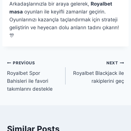
Arkadaşlarınızla bir araya gelerek,
Royalbet
masa
oyunları ile keyifli zamanlar geçirin.
Oyunlarınızı kazançla taçlandırmak için strateji
geliştirin ve heyecan dolu anların tadını çıkarın!
🎊
Yazı
PREVIOUS
NEXT
Royalbet Spor
Royalbet Blackjack ile
gezinmesi
Bahisleri ile favori
rakiplerini geç
takımlarını destekle
Similar Posts