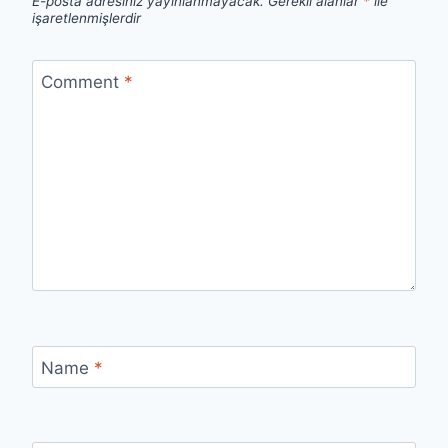
E-posta adresiniz yayınlanmayacak.
Gerekli alanlar
*
ile
işaretlenmişlerdir
Comment
*
Name
*