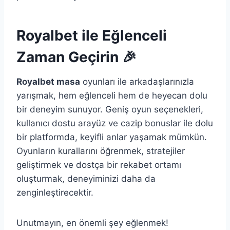
Royalbet ile Eğlenceli
Zaman Geçirin 🎉
Royalbet masa
oyunları ile arkadaşlarınızla
yarışmak, hem eğlenceli hem de heyecan dolu
bir deneyim sunuyor. Geniş oyun seçenekleri,
kullanıcı dostu arayüz ve cazip bonuslar ile dolu
bir platformda, keyifli anlar yaşamak mümkün.
Oyunların kurallarını öğrenmek, stratejiler
geliştirmek ve dostça bir rekabet ortamı
oluşturmak, deneyiminizi daha da
zenginleştirecektir.
Unutmayın, en önemli şey eğlenmek!