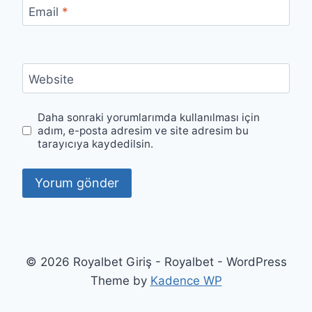
Email
*
Website
Daha sonraki yorumlarımda kullanılması için
adım, e-posta adresim ve site adresim bu
tarayıcıya kaydedilsin.
© 2026 Royalbet Giriş - Royalbet - WordPress
Theme by
Kadence WP