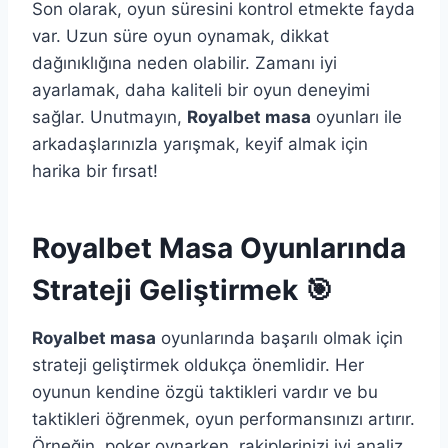
Son olarak, oyun süresini kontrol etmekte fayda
var. Uzun süre oyun oynamak, dikkat
dağınıklığına neden olabilir. Zamanı iyi
ayarlamak, daha kaliteli bir oyun deneyimi
sağlar. Unutmayın,
Royalbet masa
oyunları ile
arkadaşlarınızla yarışmak, keyif almak için
harika bir fırsat!
Royalbet Masa Oyunlarında
Strateji Geliştirmek 🎯
Royalbet masa
oyunlarında başarılı olmak için
strateji geliştirmek oldukça önemlidir. Her
oyunun kendine özgü taktikleri vardır ve bu
taktikleri öğrenmek, oyun performansınızı artırır.
Örneğin, poker oynarken, rakiplerinizi iyi analiz