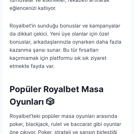
eğlencenizi katlıyor.
Royalbet’in sunduğu bonuslar ve kampanyalar
da dikkat çekici. Yeni üye olanlar için özel
bonuslar, arkadaşlarınızla oynarken daha fazla
kazanma şansı sunar. Bu tür fırsatları
kaçırmamak için platformu sık sık ziyaret
etmekte fayda var.
Popüler Royalbet Masa
Oyunları 🎲
Royalbet’teki popüler masa oyunları arasında
poker, blackjack, rulet ve baccarat gibi oyunlar
öne çıkıyor. Poker, strateji ve şansın birleştiği