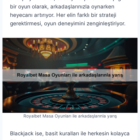
bir oyun olarak, arkadaşlarınızla oynarken
heyecanı artırıyor. Her elin farklı bir strateji
gerektirmesi, oyun deneyimini zenginleştiriyor.
Royalbet Masa Oyunları ile arkadaşlarınla yarış
Blackjack ise, basit kuralları ile herkesin kolayca