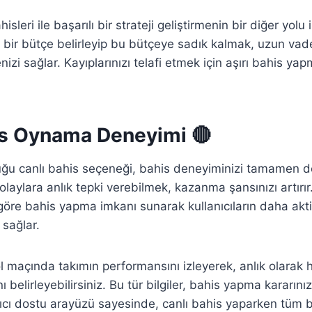
isleri ile başarılı bir strateji geliştirmenin bir diğer yolu
rli bir bütçe belirleyip bu bütçeye sadık kalmak, uzun va
zi sağlar. Kayıplarınızı telafi etmek için aşırı bahis ya
is Oynama Deneyimi 🔴
ğu canlı bahis seçeneği, bahis deneyiminizi tamamen değ
olaylara anlık tepki verebilmek, kazanma şansınızı artırır.
göre bahis yapma imkanı sunarak kullanıcıların daha aktif
sağlar.
ol maçında takımın performansını izleyerek, anlık olarak 
 belirleyebilirsiniz. Bu tür bilgiler, bahis yapma kararınızı
ıcı dostu arayüzü sayesinde, canlı bahis yaparken tüm bu b