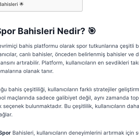
ahisleri 🌟
por Bahisleri Nedir? 🎯
evrimiçi bahis platformu olarak spor tutkunlarına çeşitli 
nıcılar, canlı bahisler, önceden belirlenmiş bahisler ve d
ını artırabilir. Platform, kullanıcıların en sevdikleri ta
malarına olanak tanır.
 bahis çeşitliliği, kullanıcıların farklı stratejiler gelişti
tbol maçlarında sadece galibiyet değil, aynı zamanda topl
çok seçenek bulunmaktadır. Bu çeşitlilik, kullanıcıların d
ağlar.
Spor
Bahisleri, kullanıcıların deneyimlerini artırmak için s