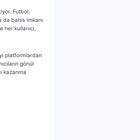
iyor. Futbol,
da da bahis imkanı
e her kullanıcı,
yi platformlardan
nıcıların gönül
açı kazanma