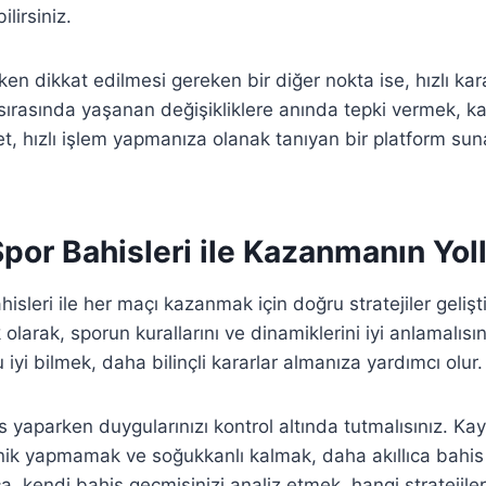
lirsiniz.
ken dikkat edilmesi gereken bir diğer nokta ise, hızlı ka
sırasında yaşanan değişikliklere anında tepki vermek, ka
bet, hızlı işlem yapmanıza olanak tanıyan bir platform sun
por Bahisleri ile Kazanmanın Yoll
isleri ile her maçı kazanmak için doğru stratejiler geliş
 olarak, sporun kurallarını ve dinamiklerini iyi anlamalısı
iyi bilmek, daha bilinçli kararlar almanıza yardımcı olur.
is yaparken duygularınızı kontrol altında tutmalısınız. Kay
nik yapmamak ve soğukkanlı kalmak, daha akıllıca bahi
ca, kendi bahis geçmişinizi analiz etmek, hangi stratejiler