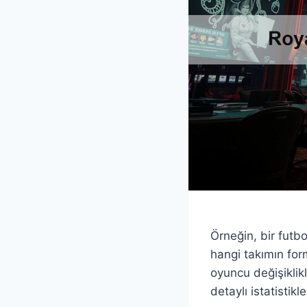
Örneğin, bir futb
hangi takımın for
oyuncu değişiklikl
detaylı istatistikl