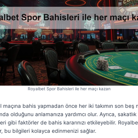
Royalbet Spor Bahisleri ile her maçı kazan
ol maçına bahis yapmadan önce her iki takımın son beş 
mda olduğunu anlamanıza yardımcı olur. Ayrıca, sakatlık
eri gibi faktörler de bahis kararınızı etkileyebilir. Royalb
er, bu bilgileri kolayca edinmenizi sağlar.