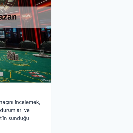
maçını incelemek,
 durumları ve
et’in sunduğu