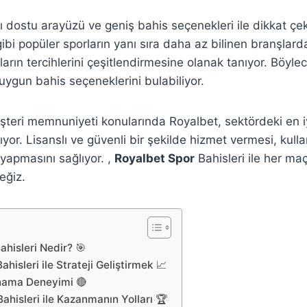
ı dostu arayüzü ve geniş bahis seçenekleri ile dikkat çek
gibi popüler sporların yanı sıra daha az bilinen branşlar
ların tercihlerini çeşitlendirmesine olanak tanıyor. Böylec
 uygun bahis seçeneklerini bulabiliyor.
üşteri memnuniyeti konularında Royalbet, sektördeki en i
kıyor. Lisanslı ve güvenli bir şekilde hizmet vermesi, kulla
 yapmasını sağlıyor. ,
Royalbet Spor
Bahisleri ile her m
eğiz.
ahisleri Nedir? 🎯
hisleri ile Strateji Geliştirmek 📈
nama Deneyimi 🔴
ahisleri ile Kazanmanın Yolları 🏆