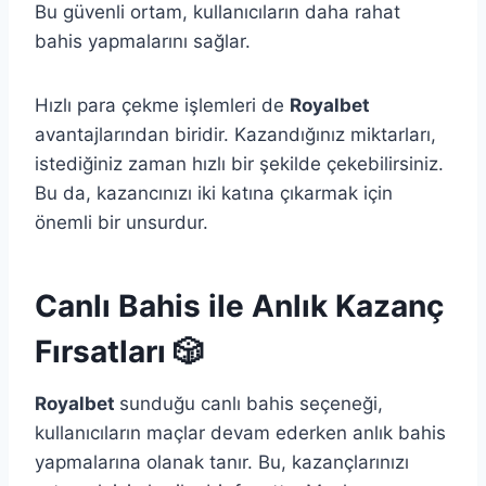
Bu güvenli ortam, kullanıcıların daha rahat
bahis yapmalarını sağlar.
Hızlı para çekme işlemleri de
Royalbet
avantajlarından biridir. Kazandığınız miktarları,
istediğiniz zaman hızlı bir şekilde çekebilirsiniz.
Bu da, kazancınızı iki katına çıkarmak için
önemli bir unsurdur.
Canlı Bahis ile Anlık Kazanç
Fırsatları 🎲
Royalbet
sunduğu canlı bahis seçeneği,
kullanıcıların maçlar devam ederken anlık bahis
yapmalarına olanak tanır. Bu, kazançlarınızı