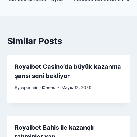
Similar Posts
Royalbet Casino’da büyük kazanma
şansı seni bekliyor
By
wpadmin_d0eeed
Mayıs 12, 2026
Royalbet Bahis ile kazançlı
tahminler yap