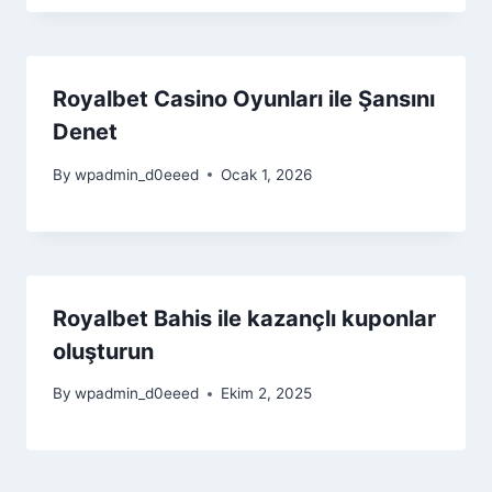
Royalbet Casino Oyunları ile Şansını
Denet
By
wpadmin_d0eeed
Ocak 1, 2026
Royalbet Bahis ile kazançlı kuponlar
oluşturun
By
wpadmin_d0eeed
Ekim 2, 2025