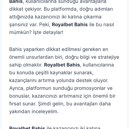
Bahis
, kullanıcılarına sunduğu avantajlarla
dikkat çekiyor. Bu platformda, doğru adımları
attığınızda kazancınızı iki katına çıkarma
şansınız var. Peki,
Royalbet Bahis
ile bu nasıl
mümkün? İşte detaylar!
Bahis yaparken dikkat edilmesi gereken en
önemli unsurlardan biri, doğru bilgi ve stratejiye
sahip olmaktır.
Royalbet Bahis
, kullanıcılarına
bu konuda çeşitli kaynaklar sunarak,
kazançlarını artırma yolunda destek oluyor.
Ayrıca, platformun sunduğu promosyonlar ve
bonuslar, kazancınızı artırmanız için önemli bir
fırsat sunar. Şimdi gelin, bu avantajları daha
yakından inceleyelim.
Royalbet Bahis
ile kazancınızı iki katına