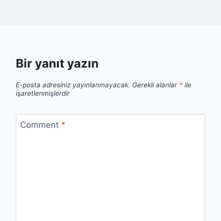
Bir yanıt yazın
E-posta adresiniz yayınlanmayacak.
Gerekli alanlar
*
ile
işaretlenmişlerdir
Comment
*