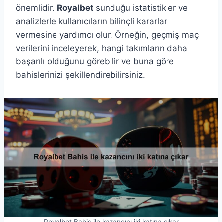
önemlidir.
Royalbet
sunduğu istatistikler ve
analizlerle kullanıcıların bilinçli kararlar
vermesine yardımcı olur. Örneğin, geçmiş maç
verilerini inceleyerek, hangi takımların daha
başarılı olduğunu görebilir ve buna göre
bahislerinizi şekillendirebilirsiniz.
Royalbet Bahis ile kazancını iki katına çıkar