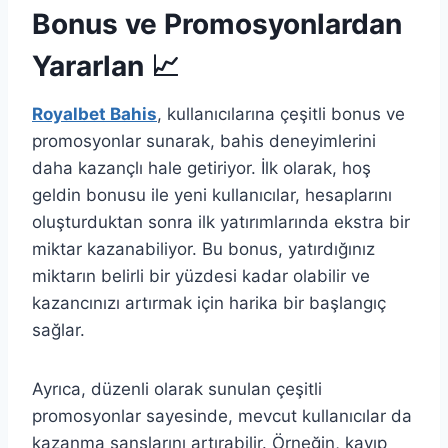
Bonus ve Promosyonlardan
Yararlan 📈
Royalbet Bahis
, kullanıcılarına çeşitli bonus ve
promosyonlar sunarak, bahis deneyimlerini
daha kazançlı hale getiriyor. İlk olarak, hoş
geldin bonusu ile yeni kullanıcılar, hesaplarını
oluşturduktan sonra ilk yatırımlarında ekstra bir
miktar kazanabiliyor. Bu bonus, yatırdığınız
miktarın belirli bir yüzdesi kadar olabilir ve
kazancınızı artırmak için harika bir başlangıç
sağlar.
Ayrıca, düzenli olarak sunulan çeşitli
promosyonlar sayesinde, mevcut kullanıcılar da
kazanma şanslarını artırabilir. Örneğin, kayıp